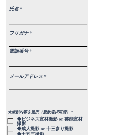
氏名
フリガナ
電話番号
メールアドレス
必
★撮影内容を選択（複数選択可能）
*
須
◆ビジネス宣材撮影 or 芸能宣材
項
撮影
目
◆成人撮影 or 十三参り撮影
◆七五三撮影