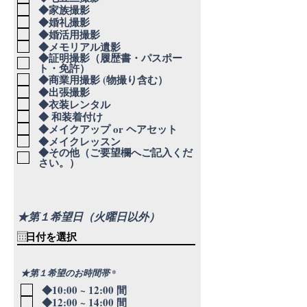
◆家族撮影
◆婚礼撮影
◆婚活用撮影
◆メモリアル遺影
◆証明撮影（履歴書・パスポー
ト・免許）
◆商業用撮影 (物撮り含む）
◆出張撮影
◆衣装レンタル
◆ 和装着付け
◆メイクアップ or ヘアセット
◆メイクレッスン
◆その他（ご要望欄へご記入くだ
さい。）
★第１希望日（火曜日以外）
必
★第１希望のお時間帯
*
須
◆10:00 ~ 12:00 間
項
目
◆12:00 ~ 14:00 間