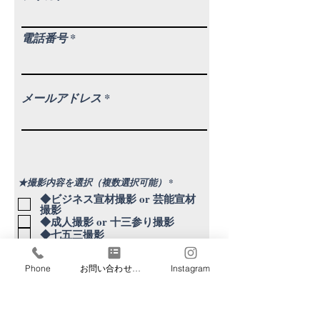
電話番号
メールアドレス
必
★撮影内容を選択（複数選択可能）
*
須
◆ビジネス宣材撮影 or 芸能宣材
項
撮影
目
◆成人撮影 or 十三参り撮影
◆七五三撮影
◆家族撮影
◆婚礼撮影
Phone
お問い合わせフォーム
Instagram
◆婚活用撮影
◆メモリアル遺影
◆証明撮影（履歴書・パスポー
ト・免許）
◆商業用撮影 (物撮り含む）