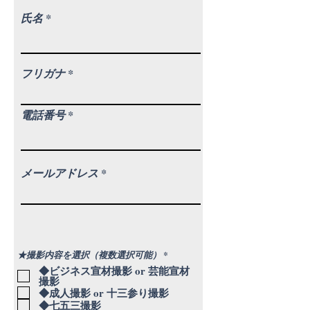
氏名
フリガナ
電話番号
メールアドレス
必
★撮影内容を選択（複数選択可能）
*
須
◆ビジネス宣材撮影 or 芸能宣材
項
撮影
目
◆成人撮影 or 十三参り撮影
◆七五三撮影