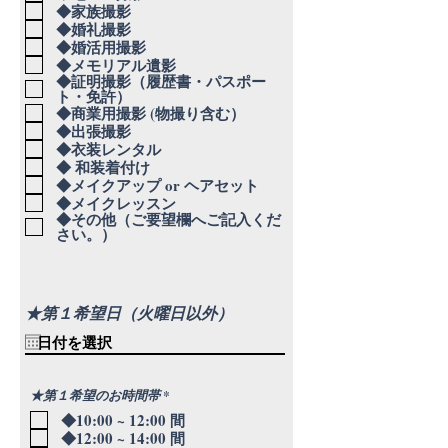
◆家族撮影
◆婚礼撮影
◆婚活用撮影
◆メモリアル遺影
◆証明撮影（履歴書・パスポー
ト・免許）
◆商業用撮影 (物撮り含む）
◆出張撮影
◆衣装レンタル
◆ 和装着付け
◆メイクアップ or ヘアセット
◆メイクレッスン
◆その他（ご要望欄へご記入くだ
さい。）
★第１希望日（火曜日以外）
必
★第１希望のお時間帯
*
須
◆10:00 ~ 12:00 間
項
目
◆12:00 ~ 14:00 間