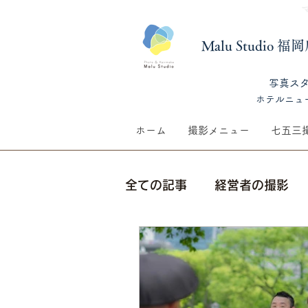
Malu Studio 
​写真ス
​ホテルニュ
ホーム
撮影メニュー
七五三
全ての記事
経営者の撮影
七五三撮影
季節の話題
生前遺影撮影
ウェディ