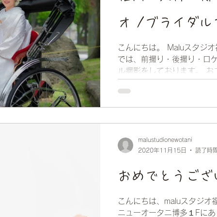
オ /ブライダル
こんにちは。 Maluスタジオ
では、前撮り・後撮り・ロケ
ル撮影をしております。 お
致します✨ 思い出の場所で
メイク、衣装のご案内もござい
malustudionewotani
2020年11月15日
読了時間
おめでとうござ
こんにちは、maluスタジオ
ニューオータニ博多１Fにあ