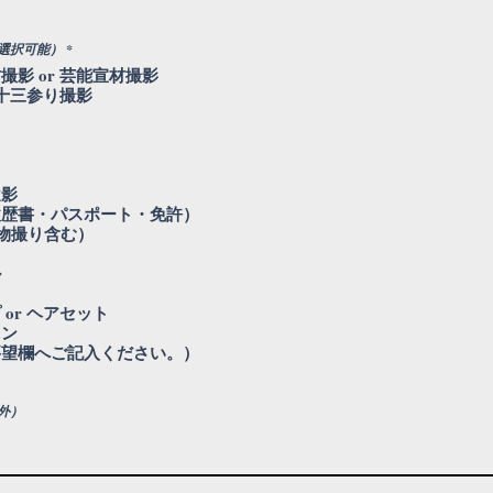
必
選択可能）
*
須
撮影 or 芸能宣材撮影
項
目
 十三参り撮影
遺影
履歴書・パスポート・免許）
(物撮り含む）
ル
or ヘアセット
スン
要望欄へご記入ください。）
外）
必