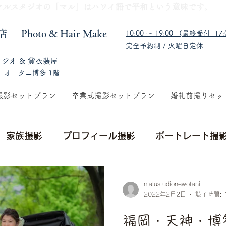
​マルスタジオの「マル」はハワイ語で平和という意味です。
福岡店
​Photo & Hair Make
10:00 〜 19:00 (最終受付 17:0
完全予約制 / 火曜日定休
タジオ & 貸衣装屋
ーオータニ博多 1階
撮影セットプラン
卒業式撮影セットプラン
婚礼前撮りセッ
家族撮影
プロフィール撮影
ポートレート撮
集合写真
出張撮影
成人式前撮り・後撮り
malustudionewotani
2022年2月2日
読了時間: 
ングフォト
メイクレッスン
福岡・天神・博