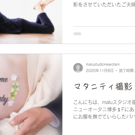
影をさせていただいたご夫
誕生されました！ 私たちもと
に、本当に愛おしそうに常
にぷにして...
malustudionewotani
2020年11月8日
読了時間:
マタニティ撮影
こんにちは、maluスタジオ
ニューオータニ博多１Fにあ
にお腹を撫でていらしたパ
情をされていたママさん。 
影を計画したりと、とても