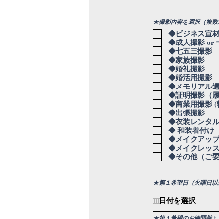
★撮影内容を選択（複数
◆ビジネス宣材
◆成人撮影 or
◆七五三撮影
◆家族撮影
◆婚礼撮影
◆婚活用撮影
◆メモリアル
◆証明撮影（
◆商業用撮影 
◆出張撮影
◆衣装レンタ
◆ 和装着付け
◆メイクアップ 
◆メイクレッ
◆その他（ご
★第１希望日（火曜日以
★第１希望のお時間帯
*