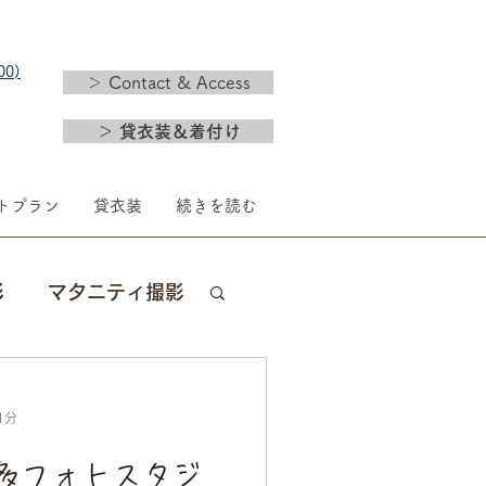
0)​
＞ Contact & Access
＞ 貸衣装＆着付け
トプラン
貸衣装
続きを読む
影
マタニティ撮影
新年
婚礼
1分
多フォトスタジ