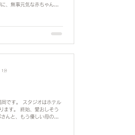
婦に、無事元気な赤ちゃんが
っても嬉しいです!! 撮影中
にお腹を撫でたりツンツンぷ
 1分
福岡です。 スタジオはホテル
ります。 終始、愛おしそう
パさんと、もう優しい母の表
お衣装を考えたり愛車との撮
楽しみにして下さっていまし