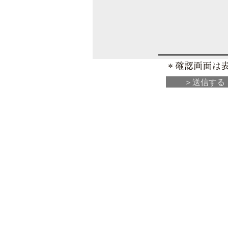
​＊確認画面
＞送信する