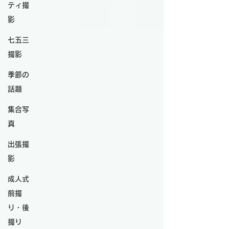
ティ撮
影
七五三
撮影
季節の
話題
集合写
真
出張撮
影
成人式
前撮
り・後
撮り