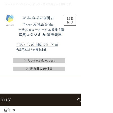
​マルスタジオの「マル」はハワイ語で平和という意味です。
Malu Studio 福岡店
ME
NU
​Photo & Hair Make
​ホテルニューオータニ博多 1階
​写真スタジオ & 貸衣装屋
10:00 〜 19:00 (最終受付 17:00)​
完全予約制 / 火曜日定休
＞ Contact & Access
＞ 貸衣装＆着付け
ブログ
新年