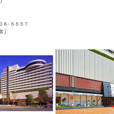
）
４０６−５５５７​
 ]