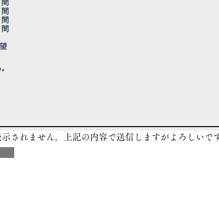
0 間
項
目
0 間
0 間
0 間
望
は表示されません。上記の内容で送信しますがよろしいで