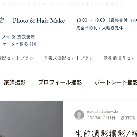
​マルスタジオの「マル」はハワイ語で平和という意味です。
福岡店
​Photo & Hair Make
10:00 〜 19:00 (最終受付 17:0
完全予約制 / 火曜日定休
タジオ & 貸衣装屋
ーオータニ博多 1階
撮影セットプラン
卒業式撮影セットプラン
婚礼前撮りセッ
家族撮影
プロフィール撮影
ポートレート撮
集合写真
出張撮影
成人式前撮り・後撮り
malustudionewotani
2022年12月1日
読了時間:
ングフォト
メイクレッスン
生前遺影撮影/