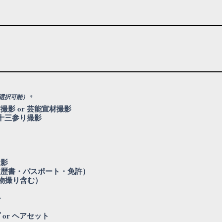
必
選択可能）
*
須
撮影 or 芸能宣材撮影
項
目
 十三参り撮影
遺影
履歴書・パスポート・免許）
(物撮り含む）
ル
or ヘアセット