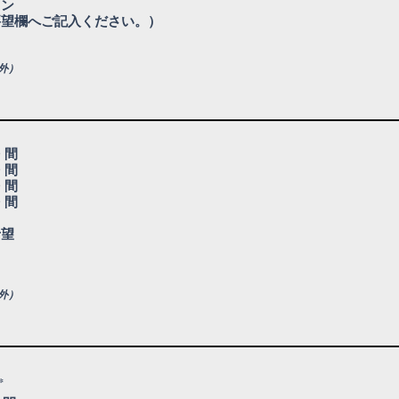
スン
要望欄へご記入ください。）
外）
必
須
0 間
項
目
0 間
0 間
0 間
し
希望
外）
必
*
須