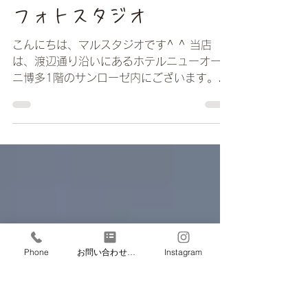
malustudionewotani
2024年9月20日
読了時間: 2分
証明写真の重要性/福岡
フォトスタジオ
こんにちは、マルスタジオです^ ^ 当店
は、渡辺通り沿いにあるホテルニューオータ
ニ博多1階のサンローゼ内にございます。
利便性が良く全国各地から沢山の方にご来店
いただいてます。 今回は、撮影依頼の多
い、証明写真の撮影についてご紹介いたしま
す！...
Phone
お問い合わせフォーム
Instagram