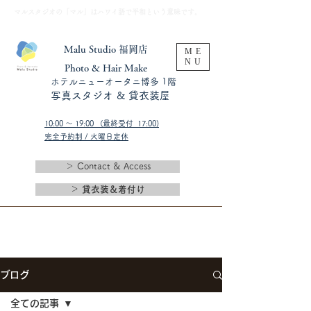
​マルスタジオの「マル」はハワイ語で平和という意味です。
Malu Studio 福岡店
ME
NU
​Photo & Hair Make
​ホテルニューオータニ博多 1階
​写真スタジオ & 貸衣装屋
10:00 〜 19:00 (最終受付 17:00)​
完全予約制 / 火曜日定休
＞ Contact & Access
＞ 貸衣装＆着付け
ブログ
全ての記事