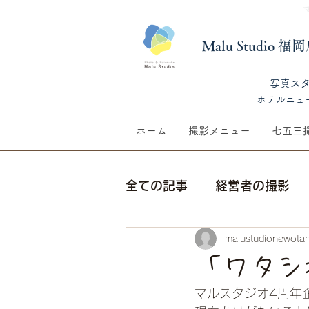
Malu Studio 
​写真ス
​ホテルニュ
ホーム
撮影メニュー
七五三
全ての記事
経営者の撮影
malustudionewotan
七五三撮影
季節の話題
「ワタシ
マルスタジオ4周年
生前遺影撮影
ウェディ