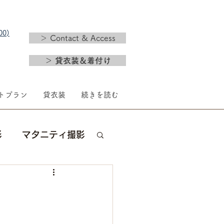
0)​
＞ Contact & Access
＞ 貸衣装＆着付け
トプラン
貸衣装
続きを読む
影
マタニティ撮影
新年
婚礼