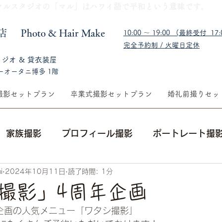
​マルスタジオの「マル」はハワイ語で平和という意味です。
福岡店
​Photo & Hair Make
10:00 〜 19:00 (最終受付 17:0
完全予約制 / 火曜日定休
タジオ & 貸衣装屋
ーオータニ博多 1階
撮影セットプラン
卒業式撮影セットプラン
婚礼前撮りセッ
家族撮影
プロフィール撮影
ポートレート撮
i
2024年10月11日
読了時間: 1分
集合写真
出張撮影
成人式前撮り・後撮り
撮影」4周年企画
企画の人気メニュー「ワタシ撮影」
ングフォト
メイクレッスン