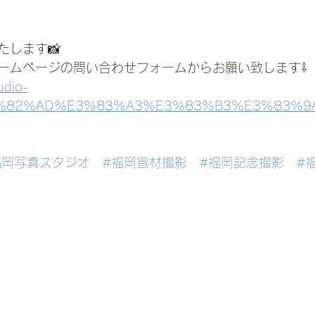
たします📸
ームページの問い合わせフォームからお願い致します⇩
udio-
%E3%82%AD%E3%83%A3%E3%83%B3%E3%83%
福岡写真スタジオ
#福岡宣材撮影
#福岡記念撮影
#