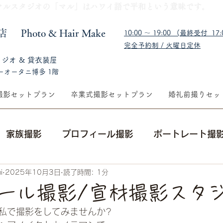
​マルスタジオの「マル」はハワイ語で平和という意味です。
福岡店
​Photo & Hair Make
10:00 〜 19:00 (最終受付 17:0
完全予約制 / 火曜日定休
タジオ & 貸衣装屋
ーオータニ博多 1階
撮影セットプラン
卒業式撮影セットプラン
婚礼前撮りセッ
家族撮影
プロフィール撮影
ポートレート撮
i
2025年10月3日
読了時間: 1分
集合写真
出張撮影
成人式前撮り・後撮り
ール撮影/宣材撮影スタ
私で撮影をしてみませんか?
ングフォト
メイクレッスン