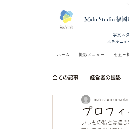
Malu Studio 
​写真ス
​ホテルニュ
ホーム
撮影メニュー
七五三
全ての記事
経営者の撮影
malustudionewotan
七五三撮影
季節の話題
プロフィ
いつもの私とは違う
生前遺影撮影
ウェディ