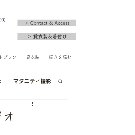
0)​
＞ Contact & Access
＞ 貸衣装＆着付け
トプラン
貸衣装
続きを読む
影
マタニティ撮影
新年
婚礼
ジオ