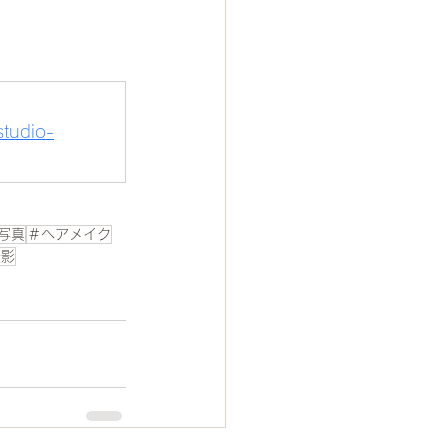
studio-
写真
＃ヘアメイク
撮影