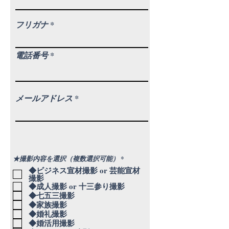
フリガナ
電話番号
メールアドレス
必
★撮影内容を選択（複数選択可能）
*
須
◆ビジネス宣材撮影 or 芸能宣材
項
撮影
目
◆成人撮影 or 十三参り撮影
◆七五三撮影
◆家族撮影
◆婚礼撮影
◆婚活用撮影