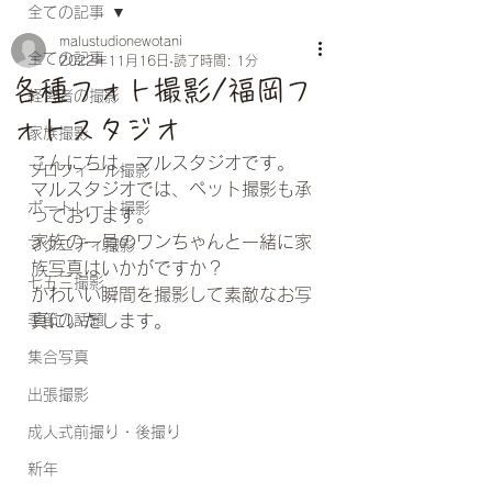
全ての記事
malustudionewotani
全ての記事
2022年11月16日
読了時間: 1分
各種フォト撮影/福岡フ
経営者の撮影
ォトスタジオ
家族撮影
こんにちは、マルスタジオです。
プロフィール撮影
マルスタジオでは、ペット撮影も承
ポートレート撮影
っております。
家族の一員のワンちゃんと一緒に家
マタニティ撮影
族写真はいかがですか？
七五三撮影
かわいい瞬間を撮影して素敵なお写
季節の話題
真にいたします。
集合写真
出張撮影
成人式前撮り・後撮り
新年