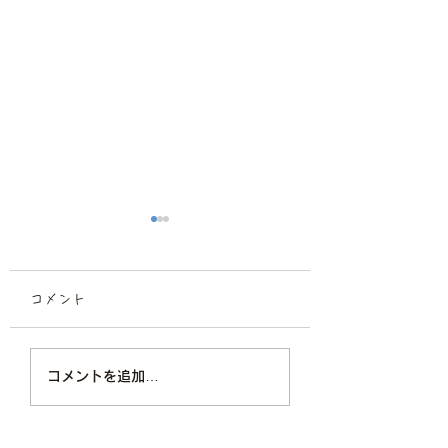
コメント
薬院ほっこり家族写真
家族写真/福岡フ
コメントを追加…
マルスタジオ
タジオ