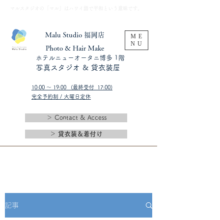
​マルスタジオの「マル」はハワイ語で平和という意味です。
Malu Studio 福岡店
ME
NU
​Photo & Hair Make
​ホテルニューオータニ博多 1階
​写真スタジオ & 貸衣装屋
10:00 〜 19:00 (最終受付 17:00)​
完全予約制 / 火曜日定休
＞ Contact & Access
＞ 貸衣装＆着付け
記事