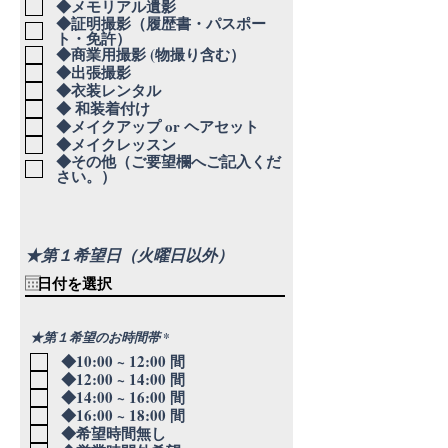
◆メモリアル遺影
◆証明撮影（履歴書・パスポー
ト・免許）
◆商業用撮影 (物撮り含む）
◆出張撮影
◆衣装レンタル
◆ 和装着付け
◆メイクアップ or ヘアセット
◆メイクレッスン
◆その他（ご要望欄へご記入くだ
さい。）
★第１希望日（火曜日以外）
必
★第１希望のお時間帯
*
須
◆10:00 ~ 12:00 間
項
目
◆12:00 ~ 14:00 間
◆14:00 ~ 16:00 間
◆16:00 ~ 18:00 間
◆希望時間無し