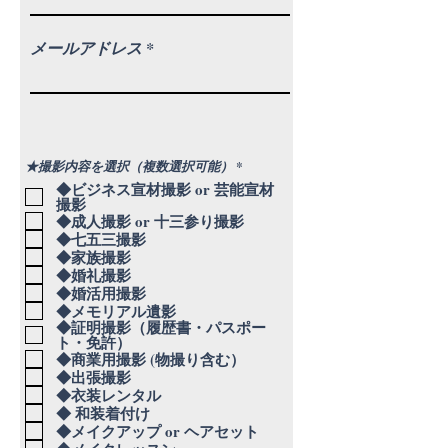
メールアドレス
必
★撮影内容を選択（複数選択可能）
*
須
◆ビジネス宣材撮影 or 芸能宣材
項
撮影
目
◆成人撮影 or 十三参り撮影
◆七五三撮影
◆家族撮影
◆婚礼撮影
◆婚活用撮影
◆メモリアル遺影
◆証明撮影（履歴書・パスポー
ト・免許）
◆商業用撮影 (物撮り含む）
◆出張撮影
◆衣装レンタル
◆ 和装着付け
◆メイクアップ or ヘアセット