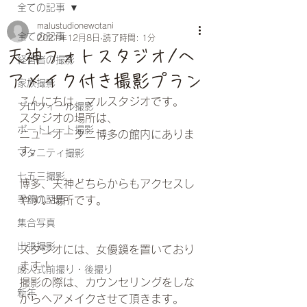
全ての記事
malustudionewotani
全ての記事
2021年12月8日
読了時間: 1分
天神フォトスタジオ/ヘ
経営者の撮影
アメイク付き撮影プラン
家族撮影
こんにちは、マルスタジオです。
プロフィール撮影
スタジオの場所は、
ポートレート撮影
ニューオータニ博多の館内にありま
す。
マタニティ撮影
七五三撮影
博多、天神どちらからもアクセスし
季節の話題
やすい場所です。
集合写真
出張撮影
スタジオには、女優鏡を置いており
ます！
成人式前撮り・後撮り
撮影の際は、カウンセリングをしな
新年
がらヘアメイクさせて頂きます。