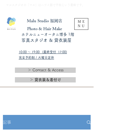
​マルスタジオの「マル」はハワイ語で平和という意味です。
Malu Studio 福岡店
ME
NU
​Photo & Hair Make
​ホテルニューオータニ博多 1階
​写真スタジオ & 貸衣装屋
10:00 〜 19:00 (最終受付 17:00)​
完全予約制 / 火曜日定休
＞ Contact & Access
＞ 貸衣装＆着付け
記事