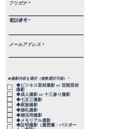
フリガナ
電話番号
メールアドレス
必
★撮影内容を選択（複数選択可能）
*
須
◆ビジネス宣材撮影 or 芸能宣材
項
撮影
目
◆成人撮影 or 十三参り撮影
◆七五三撮影
◆家族撮影
◆婚礼撮影
◆婚活用撮影
◆メモリアル遺影
◆証明撮影（履歴書・パスポー