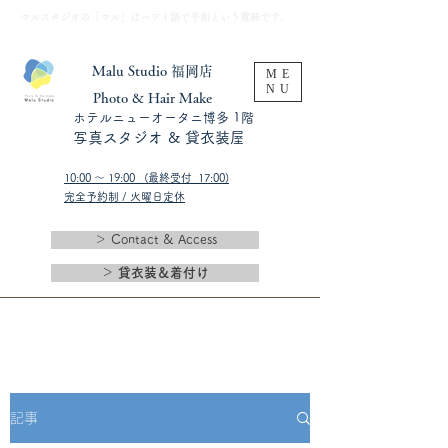
​マルスタジオの「マル」はハワイ語で平和という意味です。
Malu Studio 福岡店
ME
NU
​Photo & Hair Make
​ホテルニューオータニ博多 1階
​写真スタジオ & 貸衣装屋
10:00 〜 19:00 (最終受付 17:00)​
完全予約制 / 火曜日定休
＞ Contact & Access
＞ 貸衣装＆着付け
記事