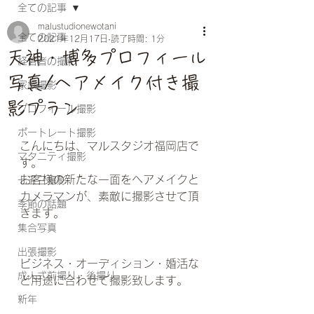
全ての記事
malustudionewotani
全ての記事
2021年12月17日
読了時間: 1分
天神・博多プロフィール
経営者の撮影
写真/ヘアメイク付き撮
家族撮影
影プラン
プロフィール撮影
ポートレート撮影
こんにちは、マルスタジオ福岡店で
マタニティ撮影
す。
お客様の新たな一面をヘアメイクと
七五三撮影
カメラマンが、素敵に撮影させて頂
季節の話題
きます。
集合写真
出張撮影
ビジネス・オーディション・婚活な
成人式前撮り・後撮り
ど用途に合わせて撮影致します。
新年