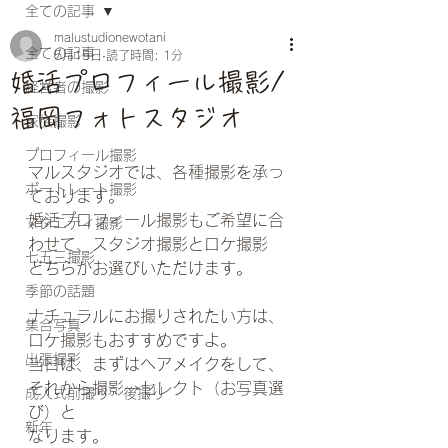
全ての記事
malustudionewotani
全ての記事
5月15日
読了時間: 1分
婚活プロフィール撮影/
経営者の撮影
福岡フォトスタジオ
家族撮影
プロフィール撮影
マルスタジオでは、各種撮影を承っ
ポートレート撮影
ております。
婚活プロフィール撮影もご希望に合
マタニティ撮影
わせて、スタジオ撮影とロケ撮影
七五三撮影
どちらかお選びいただけます。
季節の話題
ナチュラルにお撮りされたい方は、
集合写真
ロケ撮影もおすすめですよ。
出張撮影
当日は、まずはヘアメイクをして、
それから撮影→セレクト（お写真選
成人式前撮り・後撮り
び）と
新年
なります。