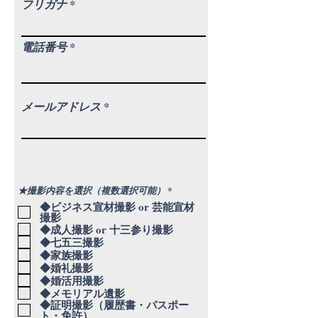
フリガナ
電話番号
メールアドレス
必
★撮影内容を選択（複数選択可能）
*
須
◆ビジネス宣材撮影 or 芸能宣材
項
撮影
目
◆成人撮影 or 十三参り撮影
◆七五三撮影
◆家族撮影
◆婚礼撮影
◆婚活用撮影
◆メモリアル遺影
◆証明撮影（履歴書・パスポー
ト・免許）