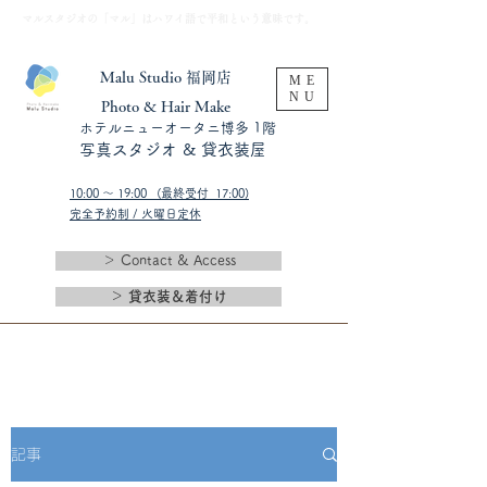
​マルスタジオの「マル」はハワイ語で平和という意味です。
Malu Studio 福岡店
ME
NU
​Photo & Hair Make
​ホテルニューオータニ博多 1階
​写真スタジオ & 貸衣装屋
10:00 〜 19:00 (最終受付 17:00)​
完全予約制 / 火曜日定休
＞ Contact & Access
＞ 貸衣装＆着付け
記事