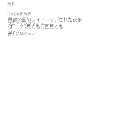
婚礼
生前遺影撮影
舞鶴公園のライトアップされた夜桜
ウェディングフォト
は、いつ見ても何回見ても
メイクレッスン
美しい♡