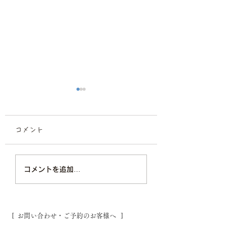
コメント
プロフィール撮影/宣材
七五三撮影はマル
コメントを追加…
撮影スタジオ
ジオで/福岡フォ
ジオ
[ お問い合わせ・ご予約のお客様へ ]