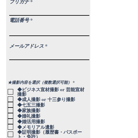
フリガナ
電話番号
メールアドレス
必
★撮影内容を選択（複数選択可能）
*
須
◆ビジネス宣材撮影 or 芸能宣材
項
撮影
目
◆成人撮影 or 十三参り撮影
◆七五三撮影
◆家族撮影
◆婚礼撮影
◆婚活用撮影
◆メモリアル遺影
◆証明撮影（履歴書・パスポー
ト・免許）