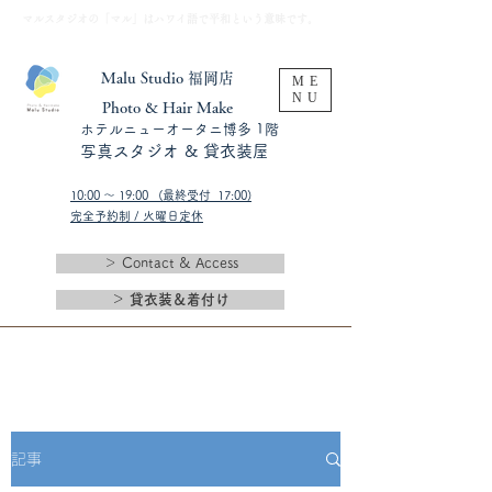
​マルスタジオの「マル」はハワイ語で平和という意味です。
Malu Studio 福岡店
ME
NU
​Photo & Hair Make
​ホテルニューオータニ博多 1階
​写真スタジオ & 貸衣装屋
10:00 〜 19:00 (最終受付 17:00)​
完全予約制 / 火曜日定休
＞ Contact & Access
＞ 貸衣装＆着付け
記事