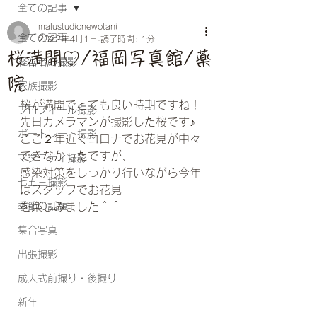
全ての記事
malustudionewotani
全ての記事
2022年4月1日
読了時間: 1分
桜満開♡/福岡写真館/薬
経営者の撮影
院
家族撮影
桜が満開でとても良い時期ですね！
プロフィール撮影
先日カメラマンが撮影した桜です♪
ポートレート撮影
ここ２年近くコロナでお花見が中々
できなかったですが、
マタニティ撮影
感染対策をしっかり行いながら今年
七五三撮影
はスタッフでお花見
季節の話題
を楽しみました＾＾
集合写真
出張撮影
成人式前撮り・後撮り
新年