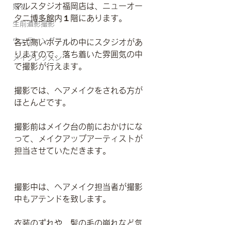
マルスタジオ福岡店は、ニューオー
婚礼
タニ博多館内１階にあります。
生前遺影撮影
ウェディングフォト
各式高いホテルの中にスタジオがあ
りますので、落ち着いた雰囲気の中
メイクレッスン
で撮影が行えます。
撮影では、ヘアメイクをされる方が
ほとんどです。
撮影前はメイク台の前におかけにな
って、メイクアップアーティストが
担当させていただきます。
撮影中は、ヘアメイク担当者が撮影
中もアテンドを致します。
衣装のずれや、髪の毛の崩れなど気