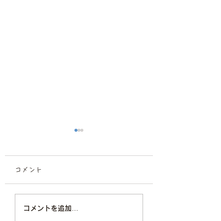
コメント
プロフィール撮影/宣材
七五三撮影はマル
コメントを追加…