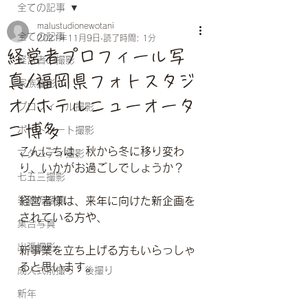
全ての記事
malustudionewotani
全ての記事
2021年11月9日
読了時間: 1分
経営者プロフィール写
経営者の撮影
真/福岡県フォトスタジ
家族撮影
オ/ホテルニューオータ
プロフィール撮影
ニ博多
ポートレート撮影
こんにちは、秋から冬に移り変わ
マタニティ撮影
り、いかがお過ごしでしょうか？
七五三撮影
季節の話題
経営者様は、来年に向けた新企画を
されている方や、
集合写真
出張撮影
新事業を立ち上げる方もいらっしゃ
ると思います。
成人式前撮り・後撮り
新年