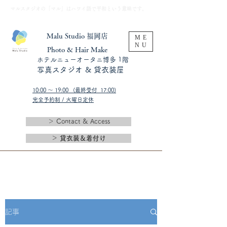
​マルスタジオの「マル」はハワイ語で平和という意味です。
Malu Studio 福岡店
ME
NU
​Photo & Hair Make
​ホテルニューオータニ博多 1階
​写真スタジオ & 貸衣装屋
10:00 〜 19:00 (最終受付 17:00)​
完全予約制 / 火曜日定休
＞ Contact & Access
＞ 貸衣装＆着付け
記事