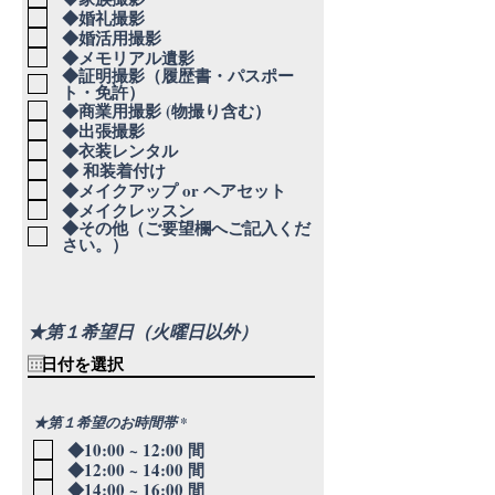
◆婚礼撮影
◆婚活用撮影
◆メモリアル遺影
◆証明撮影（履歴書・パスポー
ト・免許）
◆商業用撮影 (物撮り含む）
◆出張撮影
◆衣装レンタル
◆ 和装着付け
◆メイクアップ or ヘアセット
◆メイクレッスン
◆その他（ご要望欄へご記入くだ
さい。）
★第１希望日（火曜日以外）
必
★第１希望のお時間帯
*
須
◆10:00 ~ 12:00 間
項
目
◆12:00 ~ 14:00 間
◆14:00 ~ 16:00 間