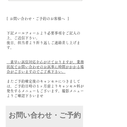
撮影スタジオ
ジオで/福岡フォ
ジオ
[ お問い合わせ・ご予約のお客様へ ]
下記メールフォームより必要事項をご記入の
上、ご送信下さい。
後日、担当者より折り返しご連絡差し上げま
す。
素早い返信対応を心がけておりますが、業務
状況でお問い合わせのお返事に時間がかかる場
合がございますのでご了承下さい。
またご予約確定後のキャンセルにつきまして
は、ご予約日時の１ヶ月前よりキャンセル料が
発生するメニューもございます。撮影メニュー
よりご確認下さいませ
お問い合わせ・ご予約