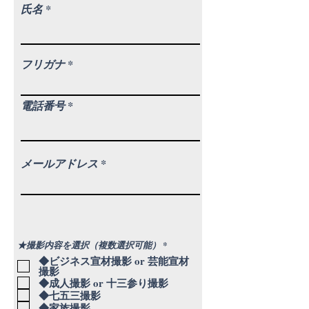
氏名
フリガナ
電話番号
メールアドレス
必
★撮影内容を選択（複数選択可能）
*
須
◆ビジネス宣材撮影 or 芸能宣材
項
撮影
目
◆成人撮影 or 十三参り撮影
◆七五三撮影
◆家族撮影